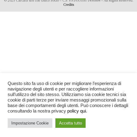
© 2025 Càrcara srls con Unico Socio – C.F. e P.IVA 01671490884 – All Rights Reserved.
Credits
Questo sito fa uso di cookie per migliorare l’esperienza di
navigazione degli utenti e per raccogliere informazioni
sull’utilizzo del sito stesso. Utilizziamo sia cookie tecnici sia
cookie di parti terze per inviare messaggi promozionali sulla
base dei comportamenti degli utenti. Può conoscere i dettagli
consultando la nostra privacy
policy qui
.
Impostazione Cookie
Accetta tutto