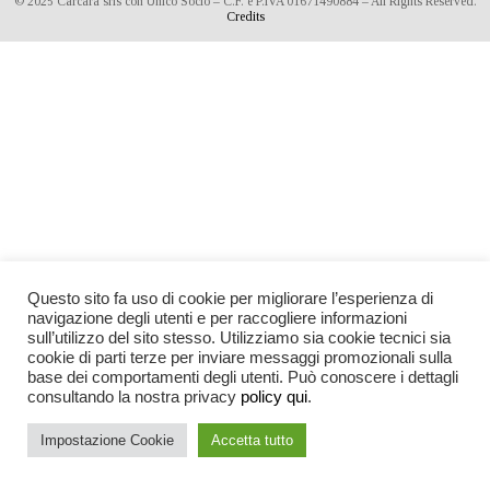
© 2025 Càrcara srls con Unico Socio – C.F. e P.IVA 01671490884 – All Rights Reserved.
Credits
Questo sito fa uso di cookie per migliorare l’esperienza di
navigazione degli utenti e per raccogliere informazioni
sull’utilizzo del sito stesso. Utilizziamo sia cookie tecnici sia
cookie di parti terze per inviare messaggi promozionali sulla
base dei comportamenti degli utenti. Può conoscere i dettagli
consultando la nostra privacy
policy qui
.
Impostazione Cookie
Accetta tutto