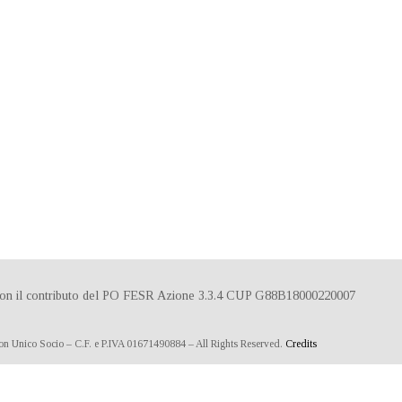
talità
Matrimoni Ed Eventi
Prenota
Dove Siamo
Conta
to con il contributo del PO FESR Azione 3.3.4 CUP G88B18000220007
on Unico Socio – C.F. e P.IVA 01671490884 – All Rights Reserved.
Credits