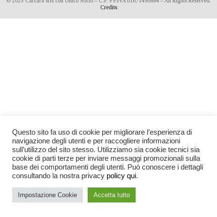
© 2025 Càrcara srls con Unico Socio – C.F. e P.IVA 01671490884 – All Rights Reserved.
Credits
Questo sito fa uso di cookie per migliorare l’esperienza di
navigazione degli utenti e per raccogliere informazioni
sull’utilizzo del sito stesso. Utilizziamo sia cookie tecnici sia
cookie di parti terze per inviare messaggi promozionali sulla
base dei comportamenti degli utenti. Può conoscere i dettagli
consultando la nostra privacy
policy qui
.
Impostazione Cookie
Accetta tutto