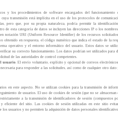
icos y los procedimientos de software encargados del funcionamiento 
cuya transmisión está implícita en el uso de los protocolos de comunicaci
das, pero que, por su propia naturaleza, podría permitir la identificac
tro de esta categoría de datos se incluyen las direcciones IP o los nombres
s en notación URI (Uniform Resource Identifier) de los recursos solicitados,
hivo obtenido en respuesta, el código numérico que indica el estado de la res
tema operativo y el entorno informático del usuario. Estos datos se util
verificar su correcto funcionamiento. Los datos podrían ser utilizados para
olicitud de las autoridades de control competentes.
l usuario
. El envío voluntario, explícito y opcional de correos electrónicos 
, necesaria para responder a las solicitudes, así como de cualquier otro dato
ios en este aspecto. No se utilizan cookies para la transmisión de informa
e seguimiento de usuarios. El uso de cookies de sesión (que no se almacenan
estrictamente a la transmisión de identificadores de sesión (compuestos 
 eficiente del sitio. Las cookies de sesión utilizadas en este sitio evit
e los usuarios y no permiten la adquisición de datos personales identificativo