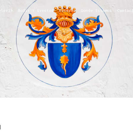
elería
Bodas Y Eventos
Reserva
Donde Estamos
Contac
d