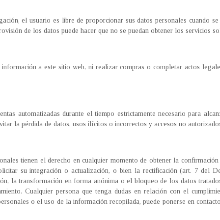
ación, el usuario es libre de proporcionar sus datos personales cuando se 
rovisión de los datos puede hacer que no se puedan obtener los servicios sol
formación a este sitio web, ni realizar compras o completar actos legales 
entas automatizadas durante el tiempo estrictamente necesario para alcanz
tar la pérdida de datos, usos ilícitos o incorrectos y accesos no autorizado
sonales tienen el derecho en cualquier momento de obtener la confirmación
olicitar su integración o actualización, o bien la rectificación (art. 7 del
nación, la transformación en forma anónima o el bloqueo de los datos tratad
tamiento. Cualquier persona que tenga dudas en relación con el cumplimien
 personales o el uso de la información recopilada, puede ponerse en contact