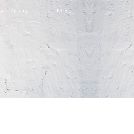
FR
DE
ES
tos
Privacy
IT