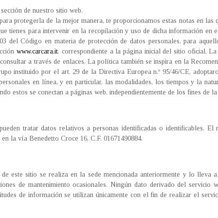
sección de nuestro sitio web.
 para protegerla de la mejor manera, te proporcionamos estas notas en las q
ue tienes para intervenir en la recopilación y uso de dicha información en el
003 del Código en materia de protección de datos personales, para aquell
ección
www.carcara.it
, correspondiente a la página inicial del sitio oficial. 
a consultar a través de enlaces. La política también se inspira en la Recome
upo instituido por el art. 29 de la Directiva Europea n.º 95/46/CE, adopta
personales en línea, y en particular, las modalidades, los tiempos y la nat
ndo estos se conectan a páginas web, independientemente de los fines de la
pueden tratar datos relativos a personas identificadas o identificables. El
, en la vía Benedetto Croce 16, C.F. 01671490884.
 de este sitio se realiza en la sede mencionada anteriormente y lo lleva
ciones de mantenimiento ocasionales. Ningún dato derivado del servicio 
tudes de información se utilizan únicamente con el fin de realizar el servic